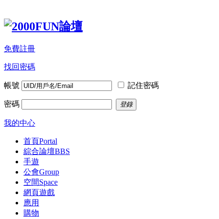
免費註冊
找回密碼
帳號
記住密碼
密碼
登錄
我的中心
首頁
Portal
綜合論壇
BBS
手遊
公會
Group
空間
Space
網頁遊戲
應用
購物