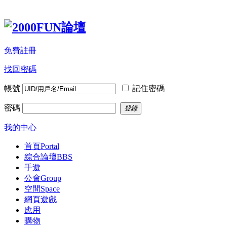
免費註冊
找回密碼
帳號
記住密碼
密碼
登錄
我的中心
首頁
Portal
綜合論壇
BBS
手遊
公會
Group
空間
Space
網頁遊戲
應用
購物