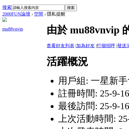
搜索
搜索
2000FUN論壇
›
空間
›
隱私提醒
由於 mu88vn
mu88vnvip
查看好友列表
|
加為好友
|
打個招呼
|
發送
活躍概況
用戶組:
一星新手
註冊時間: 25-9-16 
最後訪問: 25-9-16 
上次活動時間: 25-9-