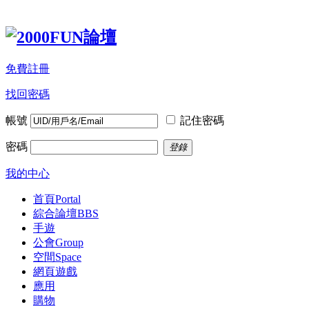
免費註冊
找回密碼
帳號
記住密碼
密碼
登錄
我的中心
首頁
Portal
綜合論壇
BBS
手遊
公會
Group
空間
Space
網頁遊戲
應用
購物