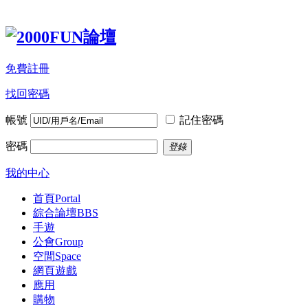
免費註冊
找回密碼
帳號
記住密碼
密碼
登錄
我的中心
首頁
Portal
綜合論壇
BBS
手遊
公會
Group
空間
Space
網頁遊戲
應用
購物