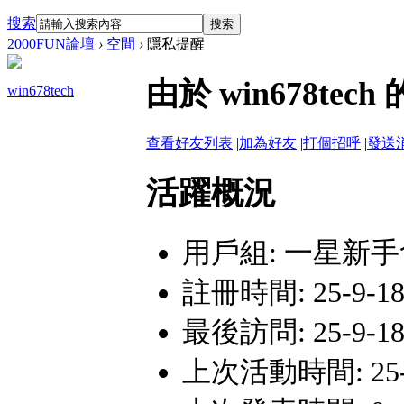
搜索
搜索
2000FUN論壇
›
空間
›
隱私提醒
由於 win678t
win678tech
查看好友列表
|
加為好友
|
打個招呼
|
發送
活躍概況
用戶組:
一星新手
註冊時間: 25-9-18 
最後訪問: 25-9-18 
上次活動時間: 25-9-