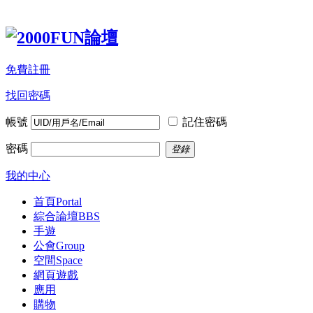
免費註冊
找回密碼
帳號
記住密碼
密碼
登錄
我的中心
首頁
Portal
綜合論壇
BBS
手遊
公會
Group
空間
Space
網頁遊戲
應用
購物