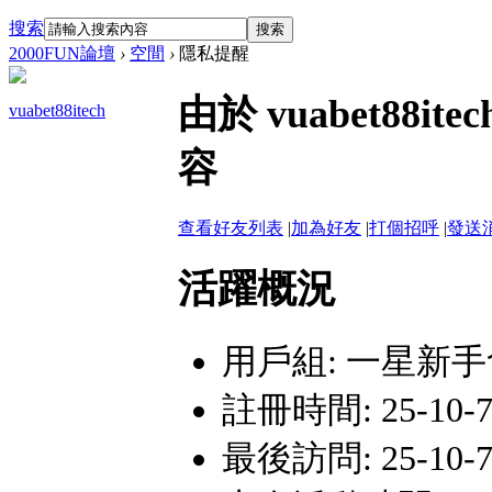
搜索
搜索
2000FUN論壇
›
空間
›
隱私提醒
由於 vuabet8
vuabet88itech
容
查看好友列表
|
加為好友
|
打個招呼
|
發送
活躍概況
用戶組:
一星新手
註冊時間: 25-10-7
最後訪問: 25-10-7