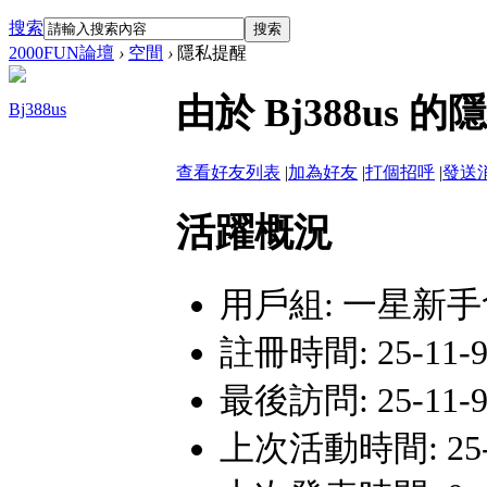
搜索
搜索
2000FUN論壇
›
空間
›
隱私提醒
由於 Bj388u
Bj388us
查看好友列表
|
加為好友
|
打個招呼
|
發送
活躍概況
用戶組:
一星新手
註冊時間: 25-11-9 
最後訪問: 25-11-9 
上次活動時間: 25-11