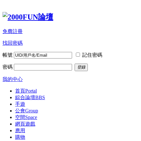
免費註冊
找回密碼
帳號
記住密碼
密碼
登錄
我的中心
首頁
Portal
綜合論壇
BBS
手遊
公會
Group
空間
Space
網頁遊戲
應用
購物