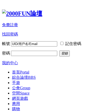
免費註冊
找回密碼
帳號
記住密碼
密碼
登錄
我的中心
首頁
Portal
綜合論壇
BBS
手遊
公會
Group
空間
Space
網頁遊戲
應用
購物