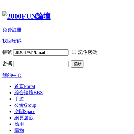
免費註冊
找回密碼
帳號
記住密碼
密碼
登錄
我的中心
首頁
Portal
綜合論壇
BBS
手遊
公會
Group
空間
Space
網頁遊戲
應用
購物