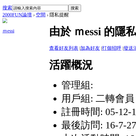
搜索
搜索
2000FUN論壇
›
空間
›
隱私提醒
由於 ｍessi 
ｍessi
查看好友列表
|
加為好友
|
打個招呼
|
發送
活躍概況
管理組:
用戶組:
二轉會員
註冊時間: 05-12-1 
最後訪問: 16-7-27