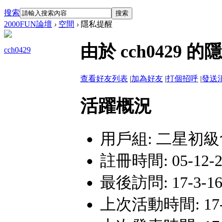
搜索
搜索
2000FUN論壇
›
空間
›
隱私提醒
由於 cch042
cch0429
查看好友列表
|
加為好友
|
打個招呼
|
發送
活躍概況
用戶組:
二星初級
註冊時間: 05-12-26
最後訪問: 17-3-16 
上次活動時間: 17-3-