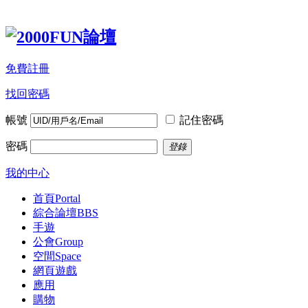
免費註冊
找回密碼
帳號
記住密碼
密碼
登錄
我的中心
首頁
Portal
綜合論壇
BBS
手遊
公會
Group
空間
Space
網頁遊戲
應用
購物