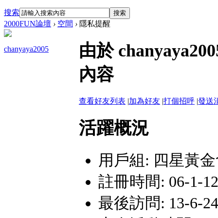
搜索
搜索
2000FUN論壇
›
空間
›
隱私提醒
由於 chanyay
chanyaya2005
內容
查看好友列表
|
加為好友
|
打個招呼
|
發送
活躍概況
用戶組:
四星黃金
註冊時間: 06-1-12 
最後訪問: 13-6-24