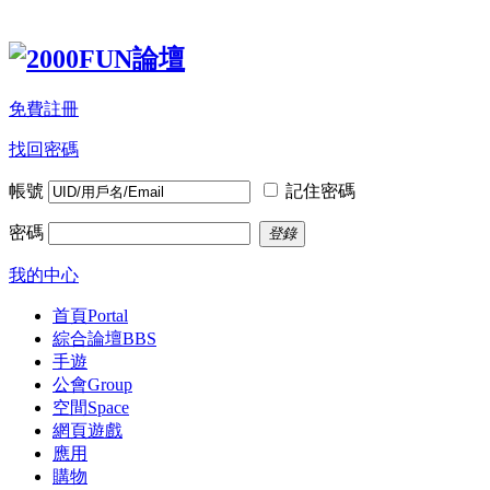
免費註冊
找回密碼
帳號
記住密碼
密碼
登錄
我的中心
首頁
Portal
綜合論壇
BBS
手遊
公會
Group
空間
Space
網頁遊戲
應用
購物