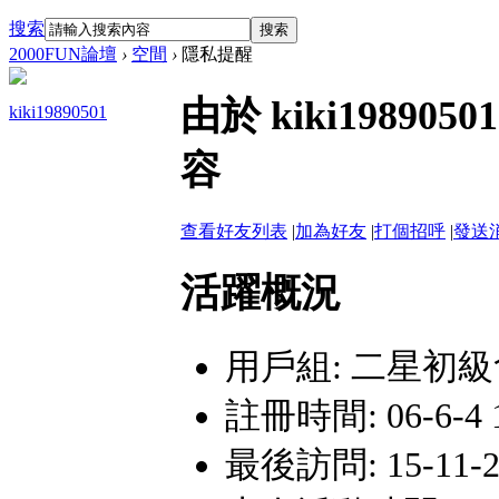
搜索
搜索
2000FUN論壇
›
空間
›
隱私提醒
由於 kiki198
kiki19890501
容
查看好友列表
|
加為好友
|
打個招呼
|
發送
活躍概況
用戶組:
二星初級
註冊時間: 06-6-4 1
最後訪問: 15-11-27