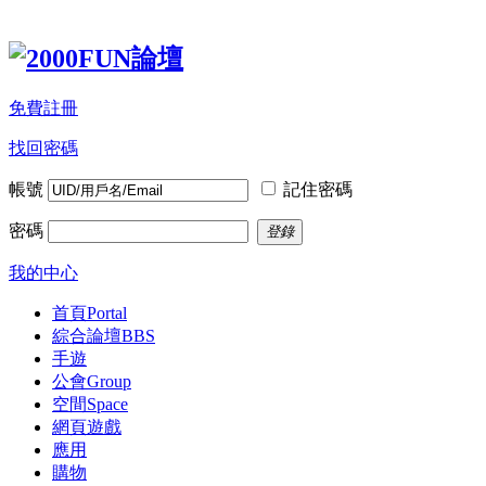
免費註冊
找回密碼
帳號
記住密碼
密碼
登錄
我的中心
首頁
Portal
綜合論壇
BBS
手遊
公會
Group
空間
Space
網頁遊戲
應用
購物