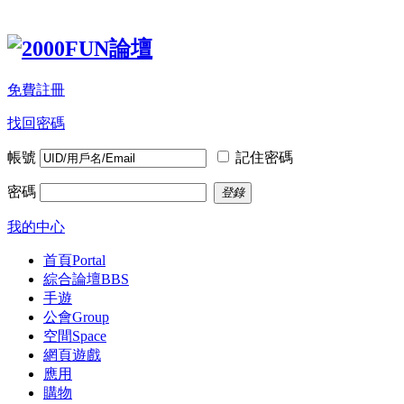
免費註冊
找回密碼
帳號
記住密碼
密碼
登錄
我的中心
首頁
Portal
綜合論壇
BBS
手遊
公會
Group
空間
Space
網頁遊戲
應用
購物