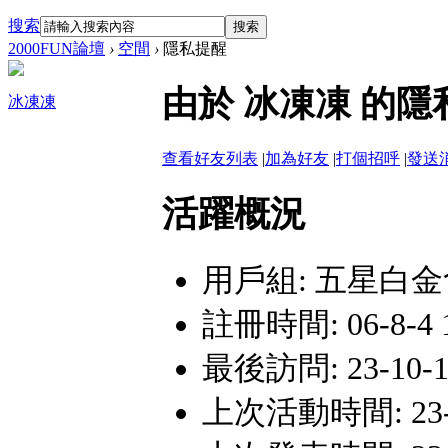
搜索
搜索
2000FUN論壇
›
空間
›
隱私提醒
由於 冰凍凍 的
冰凍凍
查看好友列表
|
加為好友
|
打個招呼
|
發送
活躍概況
用戶組:
五星白金
註冊時間: 06-8-4 
最後訪問: 23-10-12
上次活動時間: 23-10