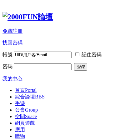
免費註冊
找回密碼
帳號
記住密碼
密碼
登錄
我的中心
首頁
Portal
綜合論壇
BBS
手遊
公會
Group
空間
Space
網頁遊戲
應用
購物