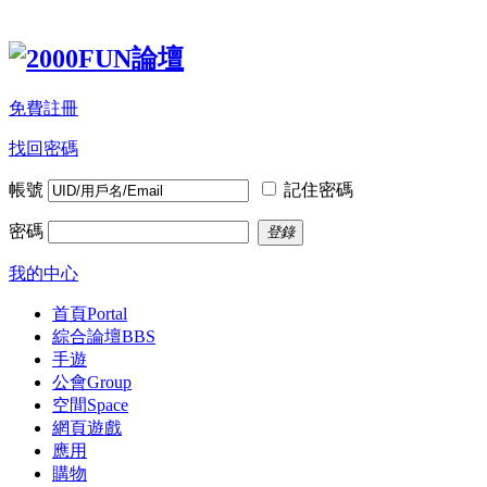
免費註冊
找回密碼
帳號
記住密碼
密碼
登錄
我的中心
首頁
Portal
綜合論壇
BBS
手遊
公會
Group
空間
Space
網頁遊戲
應用
購物