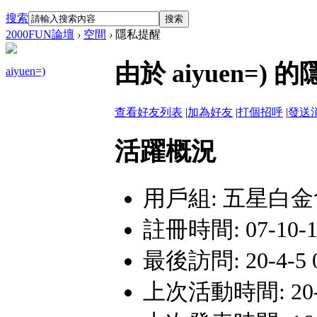
搜索
搜索
2000FUN論壇
›
空間
›
隱私提醒
由於 aiyuen=
aiyuen=)
查看好友列表
|
加為好友
|
打個招呼
|
發送
活躍概況
用戶組:
五星白金
註冊時間: 07-10-10
最後訪問: 20-4-5 
上次活動時間: 20-4-