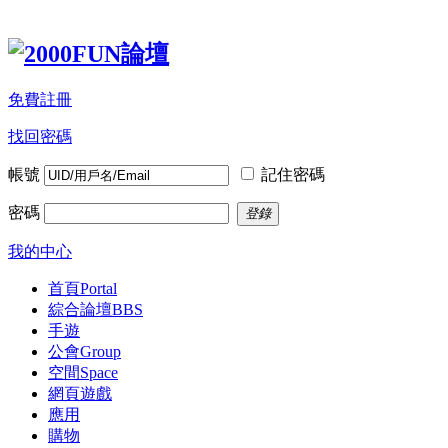
免費註冊
找回密碼
帳號
記住密碼
密碼
登錄
我的中心
首頁
Portal
綜合論壇
BBS
手遊
公會
Group
空間
Space
網頁遊戲
應用
購物