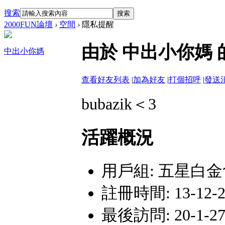
搜索
搜索
2000FUN論壇
›
空間
›
隱私提醒
由於 中出小你媽
中出小你媽
查看好友列表
|
加為好友
|
打個招呼
|
發送
bubazik＜3
活躍概況
用戶組:
五星白金
註冊時間: 13-12-20
最後訪問: 20-1-27 