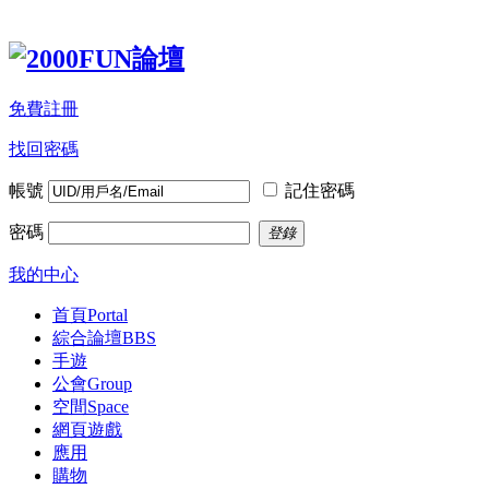
免費註冊
找回密碼
帳號
記住密碼
密碼
登錄
我的中心
首頁
Portal
綜合論壇
BBS
手遊
公會
Group
空間
Space
網頁遊戲
應用
購物