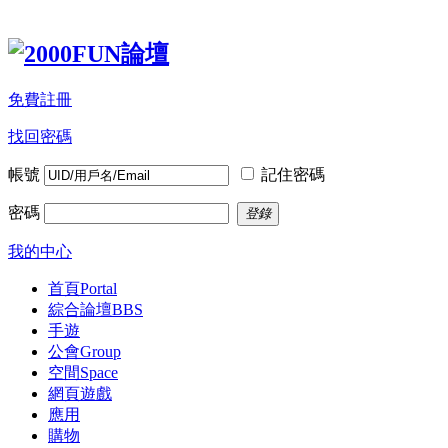
免費註冊
找回密碼
帳號
記住密碼
密碼
登錄
我的中心
首頁
Portal
綜合論壇
BBS
手遊
公會
Group
空間
Space
網頁遊戲
應用
購物