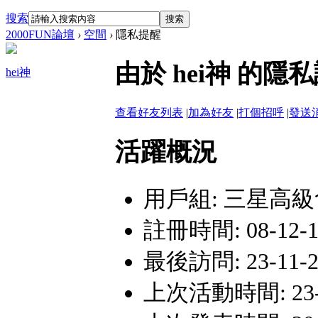
搜索
搜索
2000FUN論壇
›
空間
›
隱私提醒
由於 hei神 的
hei神
查看好友列表
|
加為好友
|
打個招呼
|
發送
活躍概況
用戶組:
三星高級
註冊時間: 08-12-13
最後訪問: 23-11-24
上次活動時間: 23-11