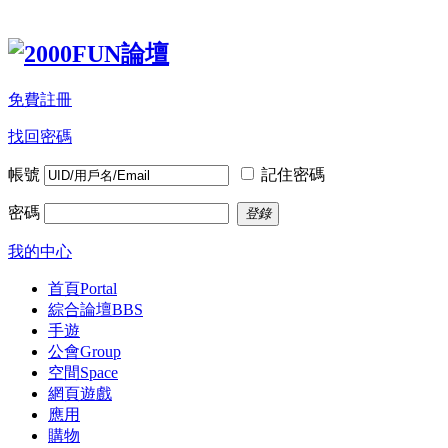
免費註冊
找回密碼
帳號
記住密碼
密碼
登錄
我的中心
首頁
Portal
綜合論壇
BBS
手遊
公會
Group
空間
Space
網頁遊戲
應用
購物