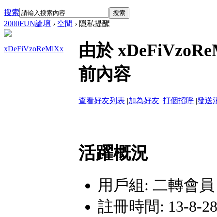
搜索
搜索
2000FUN論壇
›
空間
›
隱私提醒
由於 xDeFiVz
xDeFiVzoReMiXx
前內容
查看好友列表
|
加為好友
|
打個招呼
|
發送
活躍概況
用戶組:
二轉會員
註冊時間: 13-8-28 