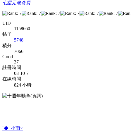
七星元老會員
UID
1158660
帖子
5748
積分
7066
Good
37
註冊時間
08-10-7
在線時間
824 小時
`◆_小雨×