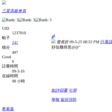
三星高級會員
UID
1237010
#
4
帖子
發表於 09-5-25 08:53 PM
|
只看
241
好似幾得意@@"
積分
497
Good
0
註冊時間
09-3-16
在線時間
98 小時
點評
回覆
引用
舉報
返回頂部
希索嘉