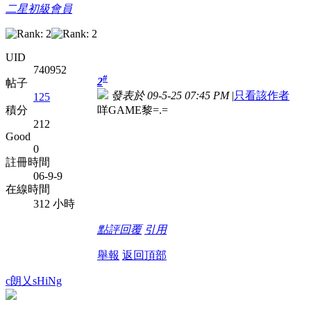
二星初級會員
UID
740952
#
2
帖子
發表於 09-5-25 07:45 PM
|
只看該作者
125
咩GAME黎=.=
積分
212
Good
0
註冊時間
06-9-9
在線時間
312 小時
點評
回覆
引用
舉報
返回頂部
c朗乂sHiNg