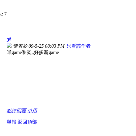
#
3
發表於 09-5-25 08:03 PM
|
只看該作者
咩game黎架,,好多新game
點評
回覆
引用
舉報
返回頂部