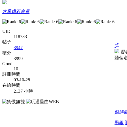
六星鑽石會員
UID
118733
帖子
#
5
3947
發表
積分
聽個名
3999
Good
10
註冊時間
03-10-28
在線時間
2137 小時
點評
舉報