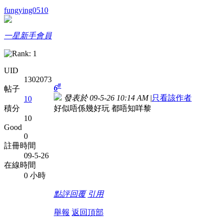
fungying0510
一星新手會員
UID
1302073
#
6
帖子
發表於 09-5-26 10:14 AM
|
只看該作者
10
好似唔係幾好玩 都唔知咩黎
積分
10
Good
0
註冊時間
09-5-26
在線時間
0 小時
點評
回覆
引用
舉報
返回頂部