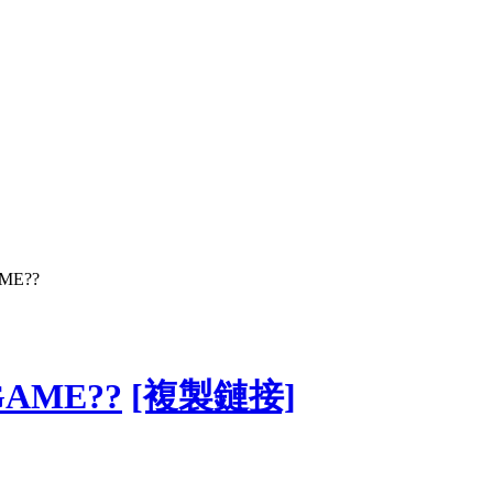
AME??
/咩GAME??
[複製鏈接]