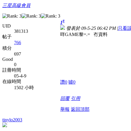
三星高級會員
#
1
UID
發表於 09-5-25 06:42 PM
|
只看
381313
咩GAME黎=.= 冇資料
帖子
766
積分
697
Good
0
註冊時間
05-4-9
在線時間
讚
0
噓
0
1502 小時
回覆
引用
舉報
返回頂部
tinylo2003