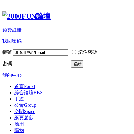
免費註冊
找回密碼
帳號
記住密碼
密碼
登錄
我的中心
首頁
Portal
綜合論壇
BBS
手遊
公會
Group
空間
Space
網頁遊戲
應用
購物