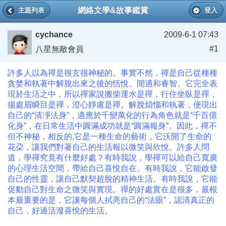
網絡文學&故事鑑賞
主題列表
登入
cychance
2009-6-1 07:43
#1
八星無敵會員
許多人以為禪是很玄很神秘的。事實不然，禪是自己從種種
貪婪和執著中解脫出來之後的恬悅、閒適和睿智。它完全表
現於生活之中，所以禪家說搬柴運水是禪，行住坐臥是禪，
揚處眉瞬目是禪，澄心靜慮是禪。解脫煩惱和執著，便現出
自己的“清凈法身”，適應於千變萬化的行為角色就是“千百億
化身”，在日常生活中圓滿成功就是“圓滿報身”。因此，禪不
但不神秘，相反的,它是一種生命的藝術，它沃開了生命的
花朶，讓我們對著自己的生活報以微笑與欣悅。許多人問
道，學禪究竟有什麼好處？有時我說，學禪可以給自己寬廣
的心理生活空間，帶給自己喜悅自在。有時我說，它能啟發
自己的性靈，讓自己默契超脫的精神生活。有時我說，它能
促動自己對生命之微笑與實現。禪的好處實在是很多，最根
本最重要的是，它讓每個人拭亮自己的“法眼”，認清真正的
自己，好過活潑喜悅的生活。