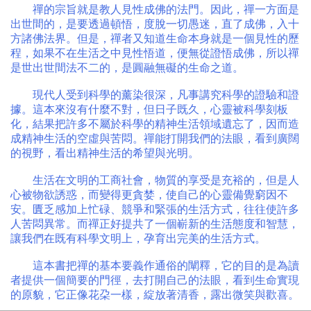
禪的宗旨就是教人見性成佛的法門。因此，禪一方面是
出世間的，是要透過頓悟，度脫一切愚迷，直了成佛，入十
方諸佛法界。但是，禪者又知道生命本身就是一個見性的歷
程，如果不在生活之中見性悟道，便無從證悟成佛，所以禪
是世出世間法不二的，是圓融無礙的生命之道。
現代人受到科學的薰染很深，凡事講究科學的證驗和證
據。這本來沒有什麼不對，但日子既久，心靈被科學刻板
化，結果把許多不屬於科學的精神生活領域遺忘了，因而造
成精神生活的空虛與苦悶。禪能打開我們的法眼，看到廣闊
的視野，看出精神生活的希望與光明。
生活在文明的工商社會，物質的享受是充裕的，但是人
心被物欲誘惑，而變得更貪婪，使自己的心靈備覺窮因不
安。匱乏感加上忙碌、競爭和緊張的生活方式，往往使許多
人苦悶異常。而禪正好提共了一個嶄新的生活態度和智慧，
讓我們在既有科學文明上，孕育出完美的生活方式。
這本書把禪的基本要義作通俗的闡釋，它的目的是為讀
者提供一個簡要的門徑，去打開自己的法眼，看到生命實現
的原貌，它正像花朶一樣，綻放著清香，露出微笑與歡喜。