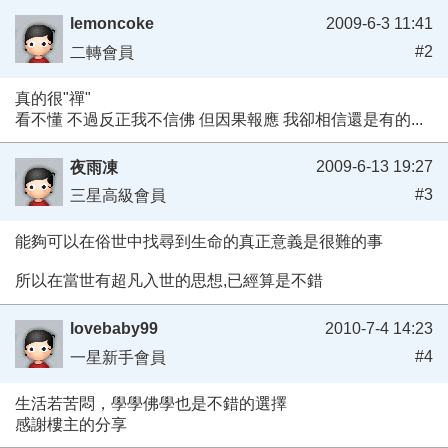
lemoncoke
2009-6-3 11:41
#2
二轉會員
真的很"禪"
看不懂 不過反正我不信佛 但因果報應 我卻相信還是有的...
2009-6-13 19:27
夜雨凍
#3
三星高級會員
能夠可以在俗世中找尋到生命的真正意義是很難的事
所以在當世有超凡入世的思想,已經算是不錯
lovebaby99
2010-7-4 14:23
#4
一星新手會員
生活若苦悶，學學佛學也是不錯的選擇
感謝樓主的分享