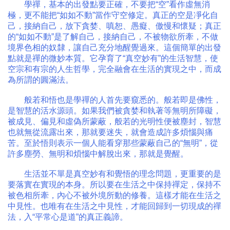
學禪，基本的出發點要正確，不要把“空”看作虛無消
極，更不能把“如如不動”當作守空修定。真正的空是凈化自
己，接納自己，放下貪婪、嗔恕、愚癡、傲慢和懷疑；真正
的“如如不動”是了解自己，接納自己，不被物欲所牽，不做
境界色相的奴隸，讓自己充分地醒覺過來。這個簡單的出發
點就是禪的微妙本質。它孕育了“真空妙有”的生活智慧，使
空宗和有宗的人生哲學，完全融會在生活的實現之中，而成
為所謂的圓滿法。
般若和悟也是學禪的人首先要窺悉的。般若即是佛性，
是智慧的活水源頭。如果我們被貪婪和執著等無明所障礙，
被成見、偏見和虛偽所蒙蔽，般若的光明性便被塵封，智慧
也就無從流露出來，那就要迷失，就會造成許多煩惱與痛
苦。至於悟則表示一個人能看穿那些蒙蔽自己的“無明”，從
許多塵勞、無明和煩惱中解脫出來，那就是覺醒。
生活並不單是真空妙有和覺悟的理念問題，更重要的是
要落實在實現的本身。所以要在生活之中保持禪定，保持不
被色相所牽，內心不被外境所動的修養。這樣才能在生活之
中見性。也唯有在生活之中見性，才能回歸到一切現成的禪
法，入“平常心是道”的真正義諦。