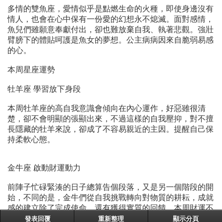
多情的雙魚座，愛情似乎是點燃生命的火種，即使身邊沒有
情人，也會在心中保有一份愛的幻想永不熄滅。面對感情，
魚兒們雖願意奉獻付出，卻也難放棄自我、執著悲觀。強壯
臂膀下的體貼呵護是魚女的夢想。公主病病因來自脆弱易感
的心。
本周星座運勢
牡羊座 學習放下身段
本周牡羊座的高自我意識會傾向在內心運作，好惡雖很清
楚，卻不會明顯的張顯出來，不過這樣的自我壓抑，對不擅
長隱藏的牡羊來說，卻成了不容易親近的主因。提醒自己保
持柔軟心態。
金牛座 啟動財運動力
前陣子忙碌緊湊的日子總算告個段落，又是另一個階段的開
始，不同的是，金牛們從自我挑戰轉向對物質的耕耘，成就
感的建立除了完成使命，還有獲得實質的回饋。本周財運不
錯，賺錢動力十足。
發表回覆
重新整理
顯示分頁