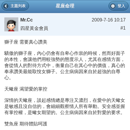
星座命理
主題列表
登入
Mr.Cc
2009-7-16 10:17
#1
四星黃金會員
獅子座 需要真心讚美
驕傲的獅子座，內心仍會有自卑心作祟的時候，然而好面子
的本性，會讓他們用較強勢的態度示人，尤其在感情方面，
會從情人的對待方式中，衡量自己在其心中的價值，真心的
奉承讚美最能取悅女獅子。公主病病因來自於超強的自尊
心。
天蠍座 渴望愛的掌控
深情的天蠍座，談起感情總是專注又濃烈，在愛中的天蠍女
是敏感且沒自信的，會細細觀察情人所有舉動。安全感並握
有掌控權，是蠍女期望的。公主病病因來自於對愛的要求。
雙魚座 期待體貼呵護