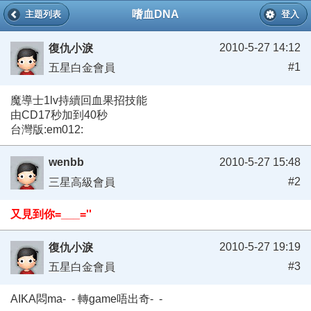
嗜血DNA
主題列表
登入
2010-5-27 14:12
復仇小淚
#1
五星白金會員
魔導士1lv持續回血果招技能
由CD17秒加到40秒
台灣版:em012:
wenbb
2010-5-27 15:48
#2
三星高級會員
又見到你=___=''
2010-5-27 19:19
復仇小淚
#3
五星白金會員
AIKA悶ma- - 轉game唔出奇- -