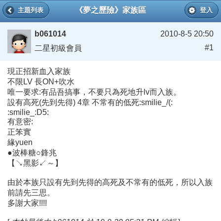
《夢之歷險》家族區
主題列表
登入
b061014
2010-8-5 20:50
#1
二星初級會員
現正招新血入家族
不限LV 長ON+吹水
唯一要求:有品吾搞事，不要只為死地升lv而入族。
設有高死(先到先得) 4章 不常有的低死:smilie_/(:
:smilie_:D5:
有意密:
正笨實
緣yuen
●波棒糖○鋒兆
【↘黑影↙～】
由於本族只設有先到先得的高死及不常有的低死，所以入族
前請先三思。
多謝大家!!!!