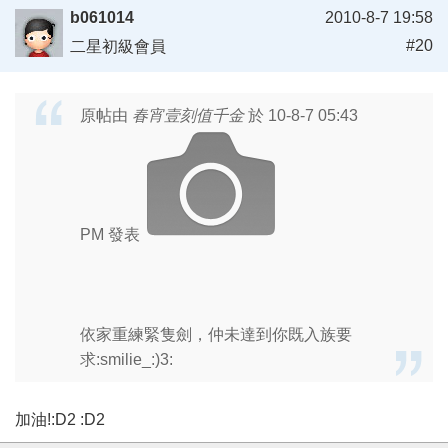
b061014
2010-8-7 19:58
#20
二星初級會員
原帖由
春宵壹刻值千金
於 10-8-7 05:43
PM 發表
依家重練緊隻劍，仲未達到你既入族要
求:smilie_:)3:
加油!:D2 :D2