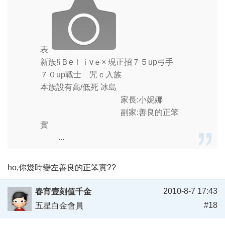
表
新族§Ｂeｌｉvｅ× 現正招７５up弓手
７０up戰士 咒ｃ入族
本族設有高/低死 冰島
家長:小妮娜
副家:善良的正笨
實
...
ho,你幾時變左善良的正笨實??
2010-8-7 17:43
春宵壹刻值千金
#18
五星白金會員