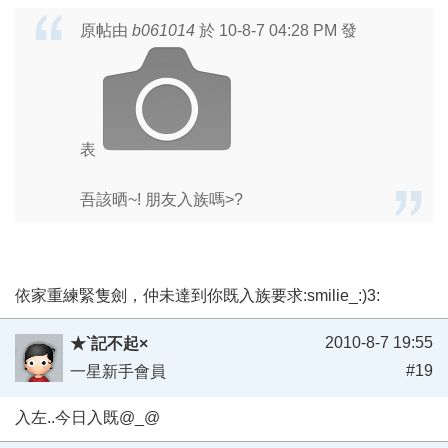
原帖由
b061014
於 10-8-7 04:28 PM 發
表
吾該晒~! 朋友入族嗎>?
依家重練緊隻劍，仲未達到你既入族要求:smilie_:)3:
2010-8-7 19:55
★`記不起×
#19
一星新手會員
入左..今日入既@_@