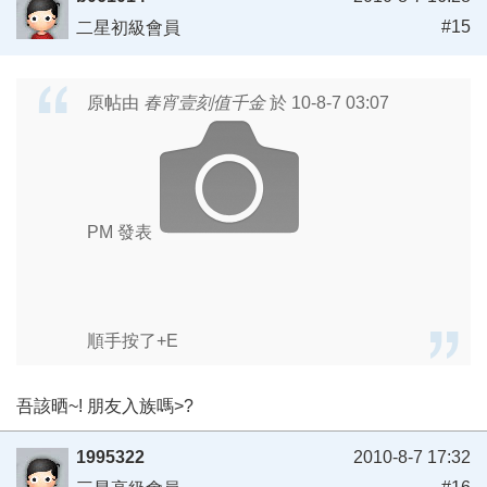
#15
二星初級會員
原帖由
春宵壹刻值千金
於 10-8-7 03:07
PM 發表
順手按了+E
吾該晒~! 朋友入族嗎>?
1995322
2010-8-7 17:32