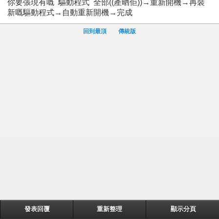
你要張現有嘅 驅動程式 全部((產晒佢))→重新開機→再裝
新嘅驅動程式→自動重新開機→完成
回到最頂
傳統版
發表回覆
重新整理
顯示分頁