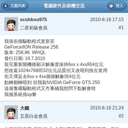
電腦硬件及砌機交流
主題列表
登入
scohkoo975
2010-8-18 17:15
#1
二星初級會員
我張佢個驅動程式更新至
GeForce/ION Release 256
版本: 258.96 WHQL
發行日期: 19.7.2010
裝完重新開機後顯示解像度保持6xx x 4xx同4位元
想改返1024x768同32位元品質但又改唔到按左套用
佢又彈反去6xx x 4xx個個解象同4位元
點轉都轉唔到 但我裝NVIDIA GeForce GTS 250
送個隻碟驅動程式又冇事媧我想問下點解會咁
我個系統係xp黎
2010-8-18 21:24
大鐵
#2
五星白金會員