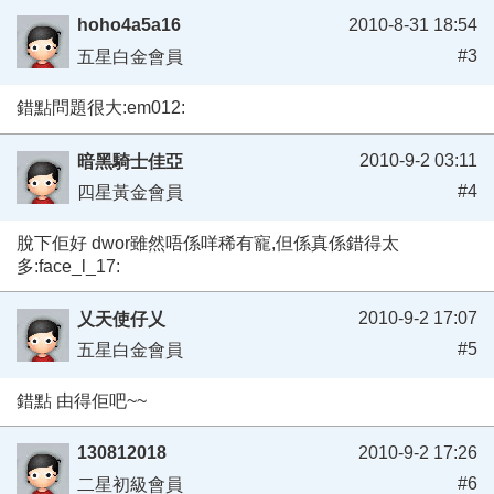
hoho4a5a16
2010-8-31 18:54
#3
五星白金會員
錯點問題很大:em012:
2010-9-2 03:11
暗黑騎士佳亞
#4
四星黃金會員
脫下佢好 dwor雖然唔係咩稀有寵,但係真係錯得太
多:face_l_17:
2010-9-2 17:07
乂天使仔乂
#5
五星白金會員
錯點 由得佢吧~~
130812018
2010-9-2 17:26
#6
二星初級會員