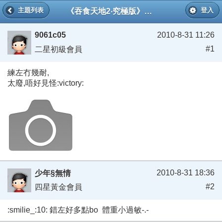
《吞食天地2‧究極版》貼圖區
主題列表
登入
9061c05
2010-8-31 11:26
#1
二星初級會員
練左冇幾耐,
太廢,唔好見怪:victory:
2010-8-31 18:36
少年§無情
#2
四星黃金會員
:smilie_:10: 錯左好多點bo 體重小過敏-.-