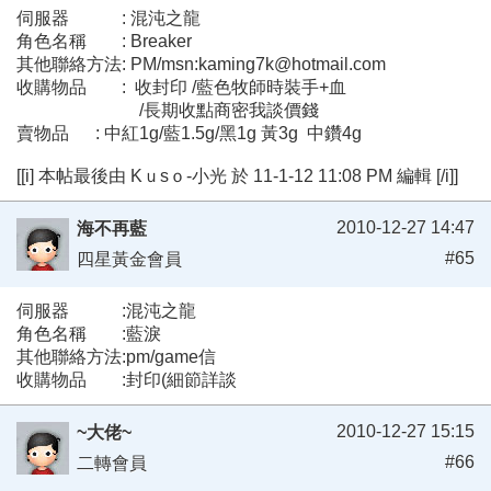
伺服器 : 混沌之龍
角色名稱 : Breaker
其他聯絡方法: PM/msn:kaming7k@hotmail.com
收購物品 : 收封印 /藍色牧師時裝手+血
/長期收點商密我談價錢
賣物品 : 中紅1g/藍1.5g/黑1g 黃3g 中鑽4g
[[i] 本帖最後由 Kｕsｏ-小光 於 11-1-12 11:08 PM 編輯 [/i]]
2010-12-27 14:47
海不再藍
#65
四星黃金會員
伺服器 :混沌之龍
角色名稱 :藍淚
其他聯絡方法:pm/game信
收購物品 :封印(細節詳談
2010-12-27 15:15
~大佬~
#66
二轉會員