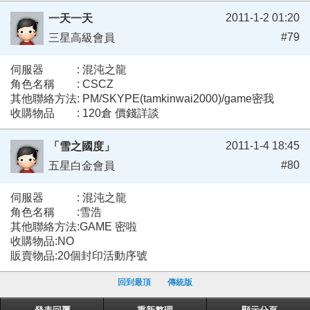
2011-1-2 01:20
一天一天
#79
三星高級會員
伺服器 : 混沌之龍
角色名稱 : CSCZ
其他聯絡方法: PM/SKYPE(tamkinwai2000)/game密我
收購物品 : 120倉 價錢詳談
2011-1-4 18:45
「雪之國度」
#80
五星白金會員
伺服器 : 混沌之龍
角色名稱 :雪浩
其他聯絡方法:GAME 密啦
收購物品:NO
販賣物品:20個封印活動序號
回到最頂
傳統版