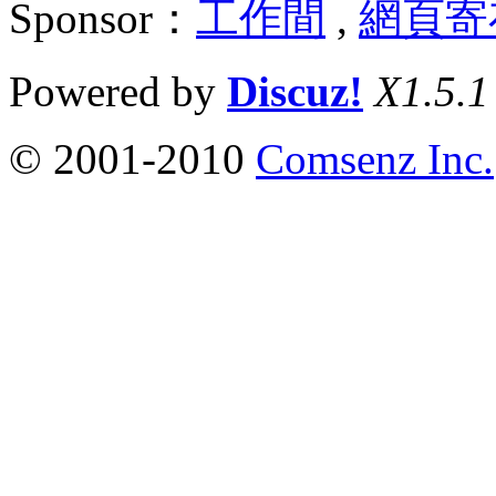
Sponsor：
工作間
,
網頁寄
Powered by
Discuz!
X1.5.1
© 2001-2010
Comsenz Inc.