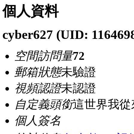
個人資料
cyber627
(UID: 116469
空間訪問量
72
郵箱狀態
未驗證
視頻認證
未認證
自定義頭銜
這世界我從來
個人簽名