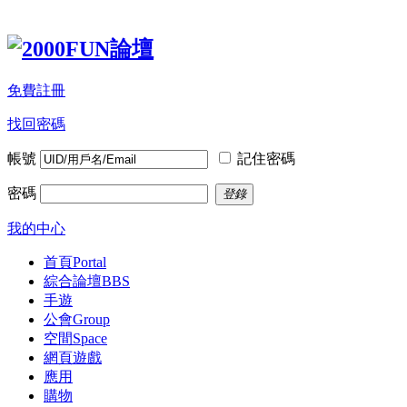
免費註冊
找回密碼
帳號
記住密碼
密碼
登錄
我的中心
首頁
Portal
綜合論壇
BBS
手遊
公會
Group
空間
Space
網頁遊戲
應用
購物