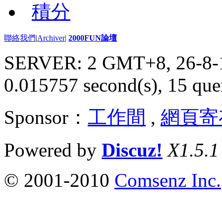
積分
聯絡我們
|
Archiver
|
2000FUN論壇
SERVER: 2 GMT+8, 26-8-
0.015757 second(s), 15 quer
Sponsor：
工作間
,
網頁寄
Powered by
Discuz!
X1.5.1
© 2001-2010
Comsenz Inc.