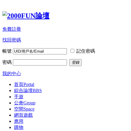
免費註冊
找回密碼
帳號
記住密碼
密碼
登錄
我的中心
首頁
Portal
綜合論壇
BBS
手遊
公會
Group
空間
Space
網頁遊戲
應用
購物