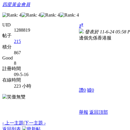
四星黃金會員
#
UID
1
1288819
發表於 11-6-24 05:58 
帖子
邊個先係香港服
215
積分
867
Good
8
註冊時間
09-5-16
在線時間
223 小時
讚
0
噓
0
舉報
返回頂部
‹ 上一主題
|
下一主題
›
返回列表