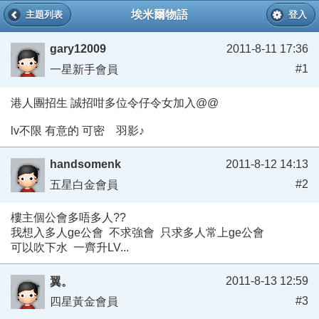
埃米爾物語
主題列表
登入
gary12009
2011-8-11 17:36
#1
一星新手會員
港人團招生 誠招咁多位令仔令女加入@@
lv不限 有意的 可密 羽影♪
handsomenk
2011-8-12 14:13
#2
五星白金會員
樓主個公會多唔多人??
我想入多人ge公會 不求強會 只求多人常上ge公會
可以吹下水 一齊升LV...
2011-8-13 12:59
翼。
#3
四星黃金會員