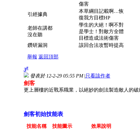
傷害
本草綱目記載啊…恢
引經據典
復我方目標HP
學生的大絕！啊不對
老師在講都
是學士！對敵方全體
沒在聽
目標造成法術傷害
鑽研漏洞
該回合法攻暫時提高
舉報
返回頂部
#
3
發表於 12-2-29 05:55 PM
|
只看該作者
劍客
更上層樓的近戰系職業，以絕妙的劍法製造敵人的破
劍客初始技能表
技能名稱
技能圖示
效果說明