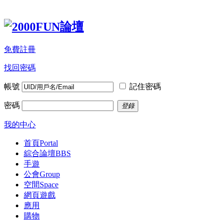
免費註冊
找回密碼
帳號
記住密碼
密碼
登錄
我的中心
首頁
Portal
綜合論壇
BBS
手遊
公會
Group
空間
Space
網頁遊戲
應用
購物