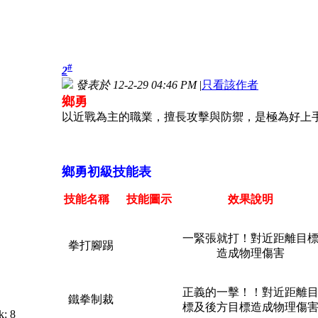
#
2
發表於 12-2-29 04:46 PM
|
只看該作者
鄉勇
以近戰為主的職業，擅長攻擊與防禦，是極為好上
鄉勇初級技能表
技能名稱
技能圖示
效果說明
一緊張就打！對近距離目
拳打腳踢
造成物理傷害
正義的一擊！！對近距離
鐵拳制裁
標及後方目標造成物理傷