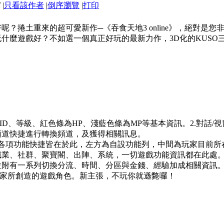
M
|
只看該作者
|
倒序瀏覽
|
打印
？捲土重來的超可愛新作─《吞食天地3 online》，絕對是
什麼遊戲好？不如選一個真正好玩的最新力作，3D化的KUSO
ID、等級、紅色條為HP、淺藍色條為MP等基本資訊。2.對話/
頻道快捷進行轉換頻道，及獲得相關訊息。
中各項功能快捷皆在於此，左方為自設功能列，中間為玩家目前所
職業、社群、聚寶閣、出陣、系統，一切遊戲功能資訊都在此處
並附有一系列切換分流、時間、分區與金錢、經驗加成相關資訊
玩家所創造的遊戲角色。新主張，不玩你就遜斃囉！