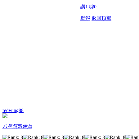
讚
1
噓
0
舉報
返回頂部
redwing88
八星無敵會員