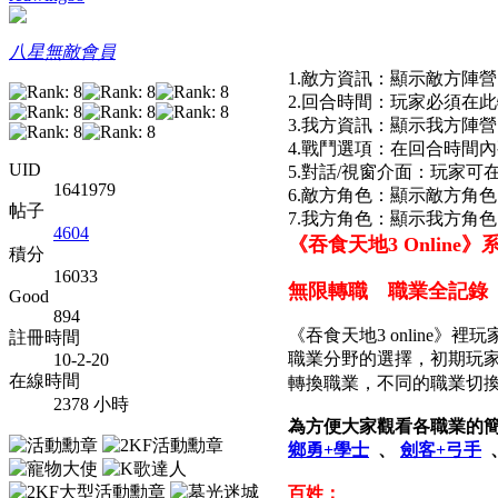
八星無敵會員
1.敵方資訊：顯示敵方陣
2.回合時間：玩家必須在
3.我方資訊：顯示我方陣
4.戰鬥選項：在回合時間
UID
5.對話/視窗介面：玩家
1641979
6.敵方角色：顯示敵方角
帖子
7.我方角色：顯示我方角色
4604
《吞食天地3 Onlin
積分
16033
無限轉職 職業全記錄
Good
894
《吞食天地3 onlin
註冊時間
職業分野的選擇，初期玩
10-2-20
在線時間
轉換職業，不同的職業切
2378 小時
為方便大家觀看各職業的
鄉勇+學士
、
劍客+弓手
百姓：