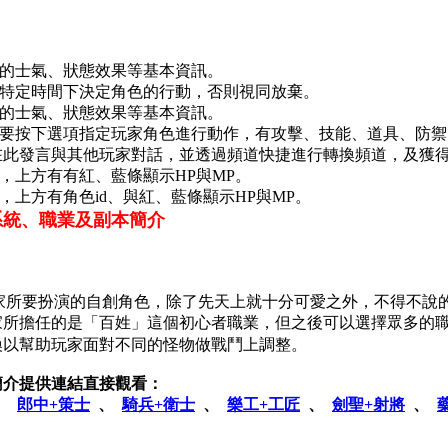
營的士氣、狀態效果等基本資訊。
此特定時間下決定角色的行動，否則視同放棄。
營的士氣、狀態效果等基本資訊。
內要按下選項指定玩家角色進行動作，有攻擊、技能、道具、防
可在此發言與其他玩家對話，並透過頻道快捷進行轉換頻道，及獲
色，上方有有紅、藍條顯示HP與MP。
，上方有角色id、與紅、藍條顯示HP與MP。
e》系統、職業及副本簡介
e》裡玩家所要扮演的自創角色，除了先天上就十分可愛之外，不得不
家所擔任的是「百姓」這個初心者職業，但之後可以選擇眾多的
換以幫助玩家面對不同的怪物做戰鬥上調整。
簡介提供連結直接觀看：
、
郎中+策士
、
騎兵+衛士
、
樂工+工匠
、
劍聖+射將
、