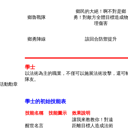
鄉民的大絕！啊不對是鄉
鄉魯戰隊
勇！對敵方全體目標造成
理傷害
鄉勇陣線
該回合防禦提升
學士
以法術為主的職業，不僅可以施展法術攻擊，還可
隊友。
學士的初始技能表
技能名稱
技能圖示
效果說明
讓我來教教你！對遠
醒世名言
距離目標人造成法術