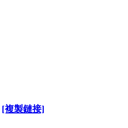
[複製鏈接]