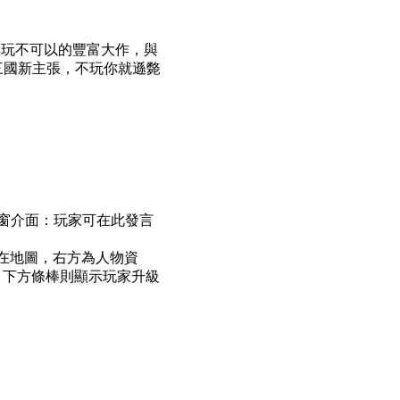
您非玩不可以的豐富大作，與
三國新主張，不玩你就遜斃
視窗介面：玩家可在此發言
在地圖，右方為人物資
。下方條棒則顯示玩家升級
。