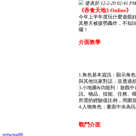
發表於 12-2-29 02:41 P
《吞食天地3 Online》
今年上半年度玩什麼遊戲好呢
其整天被疲勞轟炸，不知玩
囉！
介面教學
1.角色基本資訊：顯示角色
與其他玩家對話，並透過
3.小地圖&功能列：遊戲
訊、物品、技能、任務、
所需的經驗值比例，周圍
4.人物角色：畫面中央為
戰鬥介面
redwing88