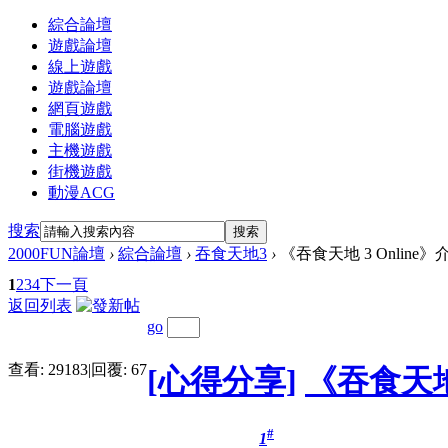
綜合論壇
遊戲論壇
線上遊戲
遊戲論壇
網頁遊戲
電腦遊戲
主機遊戲
街機遊戲
動漫ACG
搜索
搜索
2000FUN論壇
›
綜合論壇
›
吞食天地3
›
《吞食天地 3 Onlin
1
2
3
4
下一頁
返回列表
go
查看:
29183
|
回覆:
67
[心得分享]
《吞食天地
#
1