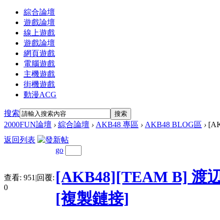
綜合論壇
遊戲論壇
線上遊戲
遊戲論壇
網頁遊戲
電腦遊戲
主機遊戲
街機遊戲
動漫ACG
搜索
搜索
2000FUN論壇
›
綜合論壇
›
AKB48 專區
›
AKB48 BLOG區
›
[AK
返回列表
go
[AKB48][TEAM B]
查看:
951
|
回覆:
0
[複製鏈接]