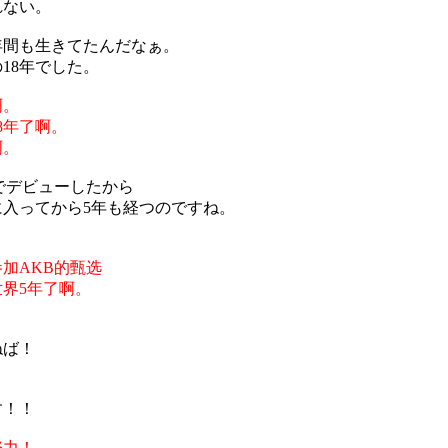
れない。
年間も生きてたんだなぁ。
18年でした。
啊。
8年了啊。
啊。
Bでデビューしたから
に入ってから5年も経つのですね。
参加AKB的甄选
界5年了啊。
ねば！
す！！
努力！