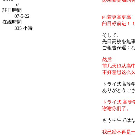
57
註冊時間
07-5-22
向着更高更高
在線時間
的目标前进！
335 小時
そして、
先日高校を無
ご報告が遅く
然后
前几天也从高
不好意思这么
トライ式高等
ありがとうご
トライ式 高等
谢谢你们了。
もう学生では
我已经不再是