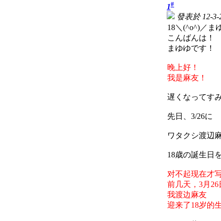
#
1
發表於 12-3-2
18＼(^o^)／まゆゆ
こんばんは！
まゆゆです！
晚上好！
我是麻友！
遅くなってす
先日、3/26に
ワタクシ渡辺
18歳の誕生日
对不起现在才
前几天，3月26
我渡边麻友
迎来了18岁的