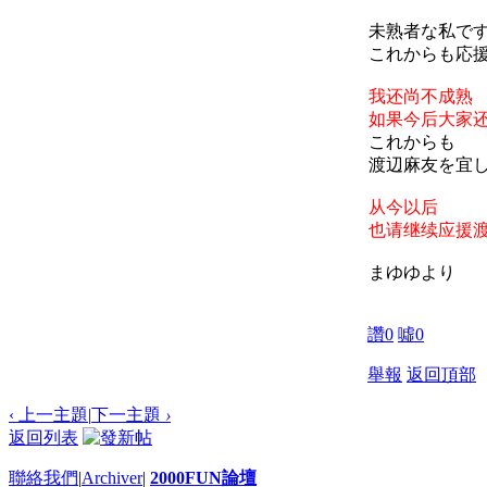
未熟者な私で
これからも応
我还尚不成熟
如果今后大家
これからも
渡辺麻友を宜
从今以后
也请继续应援
まゆゆより
讚
0
噓
0
舉報
返回頂部
‹ 上一主題
|
下一主題
›
返回列表
聯絡我們
|
Archiver
|
2000FUN論壇