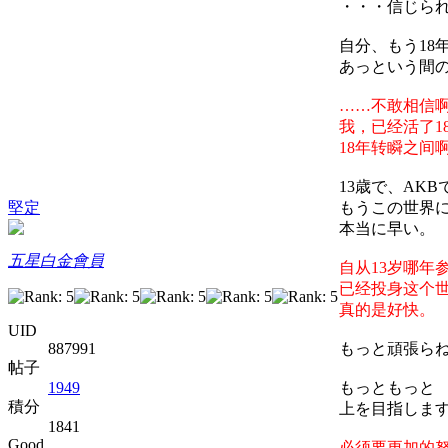
・・・信じら
自分、もう18
あっという間の
……不敢相信
我，已经活了1
18年转瞬之间
13歳で、AK
もうこの世界
堅定
本当に早い。
五星白金會員
自从13岁哪年
已经投身这个世
真的是好快。
UID
もっと頑張ら
887991
帖子
もっともっと
1949
積分
上を目指しま
1841
Good
必须要更加的