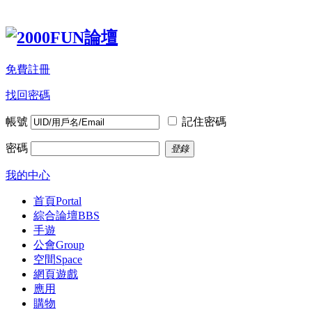
免費註冊
找回密碼
帳號
記住密碼
密碼
登錄
我的中心
首頁
Portal
綜合論壇
BBS
手遊
公會
Group
空間
Space
網頁遊戲
應用
購物