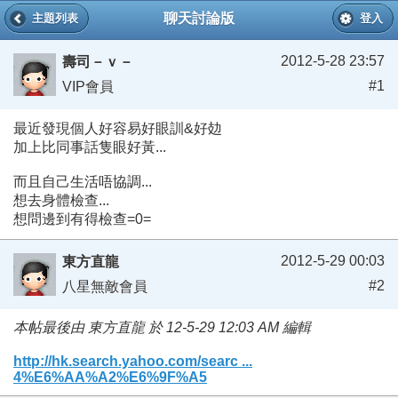
聊天討論版
主題列表
登入
2012-5-28 23:57
壽司－ｖ－
#1
VIP會員
最近發現個人好容易好眼訓&好攰
加上比同事話隻眼好黃...
而且自己生活唔協調...
想去身體檢查...
想問邊到有得檢查=0=
2012-5-29 00:03
東方直龍
#2
八星無敵會員
本帖最後由 東方直龍 於 12-5-29 12:03 AM 編輯
http://hk.search.yahoo.com/searc ...
4%E6%AA%A2%E6%9F%A5