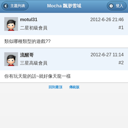
Mocha 飄渺雪域
主題列表
登入
motul31
2012-6-26 21:46
#1
二星初級會員
類似哪種類型的遊戲??
2012-6-27 11:14
流醒哥
#2
三星高級會員
你有玩天龍的話~就好像天龍一樣
回到最頂
傳統版