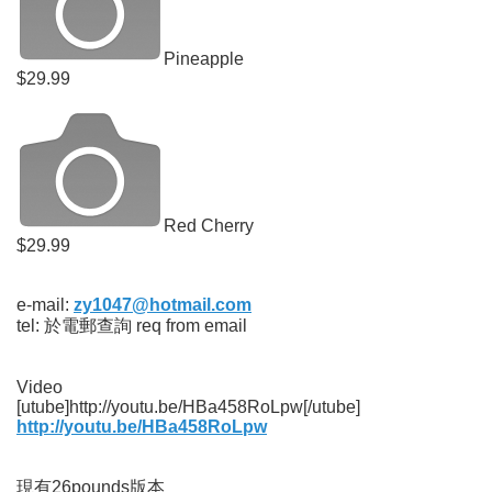
Pineapple
$29.99
Red Cherry
$29.99
e-mail:
zy1047@hotmail.com
tel: 於電郵查詢 req from email
Video
[utube]http://youtu.be/HBa458RoLpw[/utube]
http://youtu.be/HBa458RoLpw
現有26pounds版本