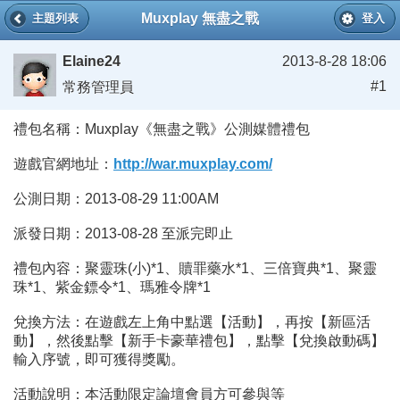
Muxplay 無盡之戰
主題列表
登入
Elaine24
2013-8-28 18:06
#1
常務管理員
禮包名稱：Muxplay《無盡之戰》公測媒體禮包
遊戲官網地址：
http://war.muxplay.com/
公測日期：2013-08-29 11:00AM
派發日期：2013-08-28 至派完即止
禮包內容：聚靈珠(小)*1、贖罪藥水*1、三倍寶典*1、聚靈
珠*1、紫金鏢令*1、瑪雅令牌*1
兌換方法：在遊戲左上角中點選【活動】，再按【新區活
動】，然後點擊【新手卡豪華禮包】，點擊【兌換啟動碼】
輸入序號，即可獲得獎勵。
活動說明：本活動限定論壇會員方可參與等