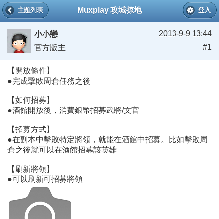
Muxplay 攻城掠地
主題列表
登入
2013-9-9 13:44
小小戀
#1
官方版主
【開放條件】
●完成擊敗周倉任務之後
【如何招募】
●酒館開放後，消費銀幣招募武將/文官
【招募方式】
●在副本中擊敗特定將領，就能在酒館中招募。比如擊敗周
倉之後就可以在酒館招募該英雄
【刷新將領】
●可以刷新可招募將領