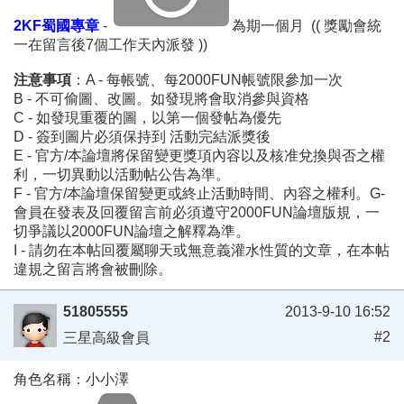
2KF蜀國專章
-
為期一個月 (( 獎勵會統
一在留言後7個工作天內派發 ))
注意事項
：A - 每帳號、每2000FUN帳號限參加一次
B - 不可偷圖、改圖。如發現將會取消參與資格
C - 如發現重覆的圖，以第一個發帖為優先
D - 簽到圖片必須保持到 活動完結派獎後
E - 官方/本論壇將保留變更獎項內容以及核准兌換與否之權
利，一切異動以活動帖公告為準。
F - 官方/本論壇保留變更或終止活動時間、內容之權利。G-
會員在發表及回覆留言前必須遵守2000FUN論壇版規，一
切爭議以2000FUN論壇之解釋為準。
I - 請勿在本帖回覆屬聊天或無意義灌水性質的文章，在本帖
違規之留言將會被刪除。
51805555
2013-9-10 16:52
#2
三星高級會員
角色名稱：小小澤