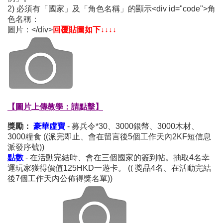
2) 必須有「國家」及「角色名稱」的顯示<div id="code">角
色名稱：
圖片：</div>
回覆貼圖如下↓↓↓↓
【圖片上傳教學：請點擊】
獎勵：
豪華虛寶
- 募兵令*30、3000銀幣、3000木材、
3000糧食 ((派完即止、會在留言後5個工作天內2KF短信息
派發序號))
點數
- 在活動完結時、會在三個國家的簽到帖。抽取4名幸
運玩家獲得價值125HKD一遊卡。 (( 獎品4名、在活動完結
後7個工作天內公佈得獎名單))