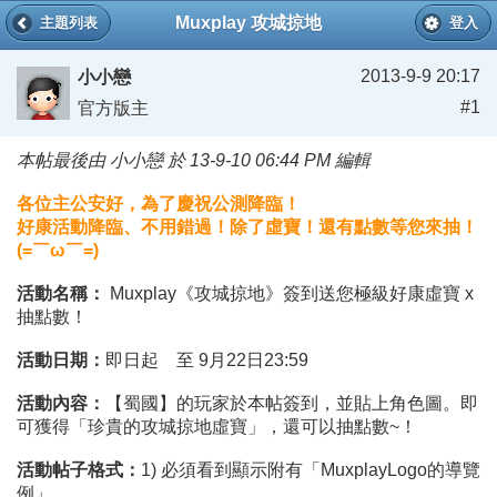
Muxplay 攻城掠地
主題列表
登入
2013-9-9 20:17
小小戀
#1
官方版主
本帖最後由 小小戀 於 13-9-10 06:44 PM 編輯
各位主公安好，為了慶祝公測降臨！
好康活動降臨、不用錯過！除了虛寶！還有點數等您來抽！
(=￣ω￣=)
活動名稱：
Muxplay《攻城掠地》簽到送您極級好康虛寶 x
抽點數！
活動日期：
即日起 至 9月22日23:59
活動內容：
【‎蜀國】的玩家於本帖簽到，並貼上角色圖。即
可獲得「珍貴的攻城掠地虛寶」，還可以抽點數~！
活動帖子格式：
1) 必須看到顯示附有「MuxplayLogo的導覽
例」。