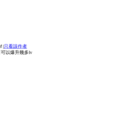
M
|
只看該作者
日可以爆升幾多lv