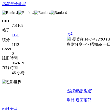
四星黃金會員
UID
751109
帖子
#
45
1120
發表於 14-3-4 12:03 P
積分
多謝分享><~ 唔知ob 一
1112
Good
0
註冊時間
06-9-19
在線時間
46 小時
點評
回覆
引用
舉報
返回頂部
肉球大叔