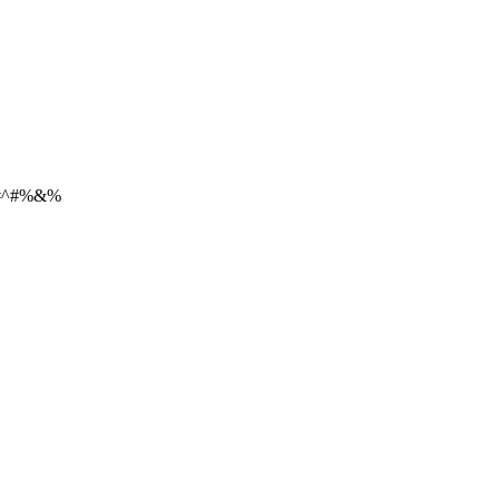
#^#%&%