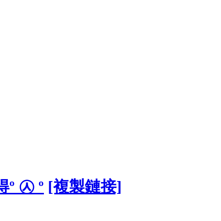
 ㉦ º
[複製鏈接]