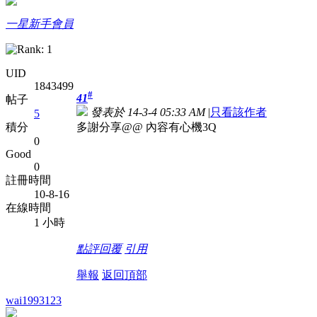
一星新手會員
UID
1843499
#
41
帖子
發表於 14-3-4 05:33 AM
|
只看該作者
5
多謝分享@@ 內容有心機3Q
積分
0
Good
0
註冊時間
10-8-16
在線時間
1 小時
點評
回覆
引用
舉報
返回頂部
wai1993123