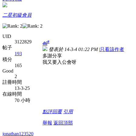
二星初級會員
UID
3122829
#
46
帖子
發表於 14-3-4 01:22 PM
|
只看該作者
193
多謝分享
積分
我又要入公會呀
165
Good
2
註冊時間
13-3-25
在線時間
70 小時
點評
回覆
引用
舉報
返回頂部
jonathan123520