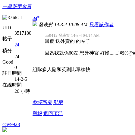
一星新手會員
#
44
發表於 14-3-4 10:08 AM
|
只看該作者
UID
3517180
tsz9412 發表於 14-3-4 04:14 AM
帖子
回覆 送外賣的 的帖子
24
積分
因為我就係60左 想升神官 好慢.......!#$%@
24
Good
0
組隊多人副和英副比單練快
註冊時間
14-2-5
在線時間
26 小時
點評
回覆
引用
舉報
返回頂部
cciv9928