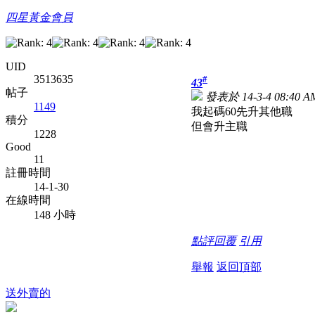
四星黃金會員
UID
3513635
#
43
帖子
發表於 14-3-4 08:40 A
1149
我起碼60先升其他職
積分
但會升主職
1228
Good
11
註冊時間
14-1-30
在線時間
148 小時
點評
回覆
引用
舉報
返回頂部
送外賣的