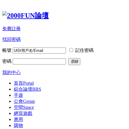
免費註冊
找回密碼
帳號
記住密碼
密碼
登錄
我的中心
首頁
Portal
綜合論壇
BBS
手遊
公會
Group
空間
Space
網頁遊戲
應用
購物