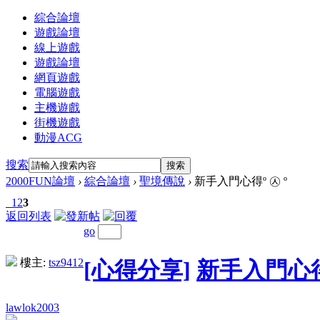
綜合論壇
遊戲論壇
線上遊戲
遊戲論壇
網頁遊戲
電腦遊戲
主機遊戲
街機遊戲
動漫ACG
搜索
搜索
2000FUN論壇
›
綜合論壇
›
聖境傳說
›
新手入門心得º ㉦ º
1
2
3
返回列表
go
樓主:
tsz9412
[心得分享]
新手入門心得º
lawlok2003