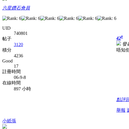
六星鑽石會員
UID
740801
#
42
帖子
發表
3120
唔知佢
積分
4236
Good
17
註冊時間
06-9-8
在線時間
897 小時
點評
舉報
小紙張