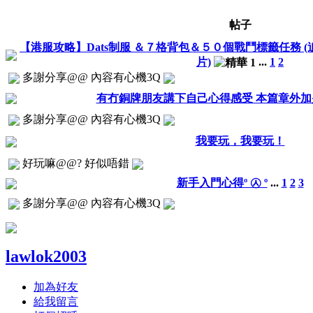
帖子
【港服攻略】Dats制服 ＆７格背包＆５０個戰鬥標籤任務 
片)
...
1
2
多謝分享@@ 內容有心機3Q
有冇銅牌朋友講下自己心得感受 本篇章外加
多謝分享@@ 內容有心機3Q
我要玩，我要玩！
好玩嘛@@? 好似唔錯
新手入門心得º ㉦ º
...
1
2
3
多謝分享@@ 內容有心機3Q
lawlok2003
加為好友
給我留言