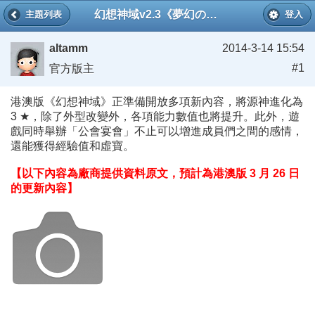
幻想神域v2.3《夢幻の小窩》
主題列表
登入
altamm
2014-3-14 15:54
#1
官方版主
港澳版《幻想神域》正準備開放多項新內容，將源神進化為
3
★
，除了外型改變外，各項能力數值也將提升。此外，遊
戲同時舉辦「公會宴會」不止可以增進成員們之間的感情，
還能獲得經驗值和虛寶。
【以下內容為廠商提供資料原文，預計為港澳版 3 月 26 日
的更新內容】