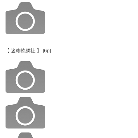
【 迷糊軟網社 】 [6p]