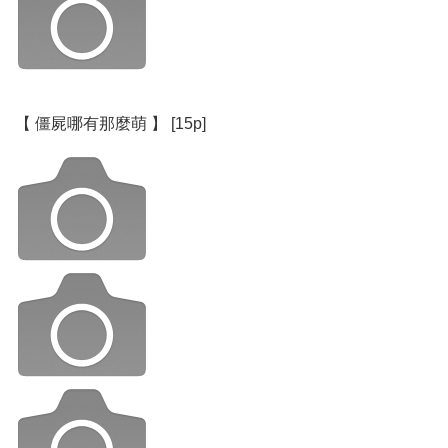
【 僵屍哪有那麼萌 】 [15p]