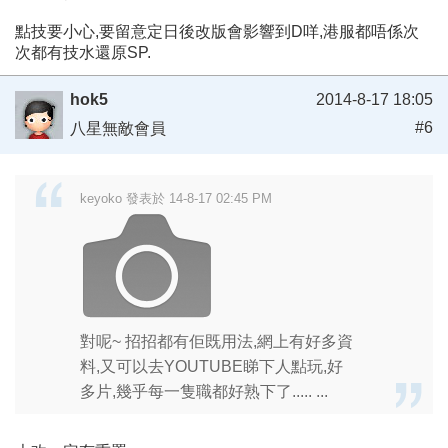
點技要小心,要留意定日後改版會影響到D咩,港服都唔係次
次都有技水還原SP.
hok5
2014-8-17 18:05
#6
八星無敵會員
keyoko 發表於 14-8-17 02:45 PM
對呢~ 招招都有佢既用法,網上有好多資
料,又可以去YOUTUBE睇下人點玩,好
多片,幾乎每一隻職都好熟下了..... ...