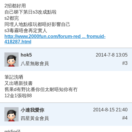
2招都好用
自己睇下第日s3改成點啦
s2都完
同埋人地點樣玩都唔好影響自己
s3毒霧唔會再定實人
http://www.2000fun.com/forum-red ... fromuid-
418287.html
hok5
2014-7-8 13:05
#3
八星無敵會員
筆記洗哂
又出哂新技書
舊果d有野比番你但太耐唔知你有冇
12金1張啦88
2014-8-15 21:40
小達我愛你
#4
四星黃金會員
mk5p仔