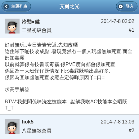
艾爾之光
主題列表
登入
2014-7-8 02:02
冷勁●健
#1
二星初級會員
好耐無玩..今日岩岩安返.先知改晒
諗住睇下啲技改成點..發現竟然冇一個人玩虛無加死宣.而全
部加毒霧
以前就算係有技書既毒霧,係PVE度向都會係加死宣
係因為一大班怪仔既情況下比毒霧既輸出高好多,
係因為宜加虛無死宣改廢左定係咩原因丫=口=
求高手解答
BTW:我想問係咪洗左技能本...點解我啲AC技能本空晒既
T_T
hok5
2014-7-8 13:03
#2
八星無敵會員