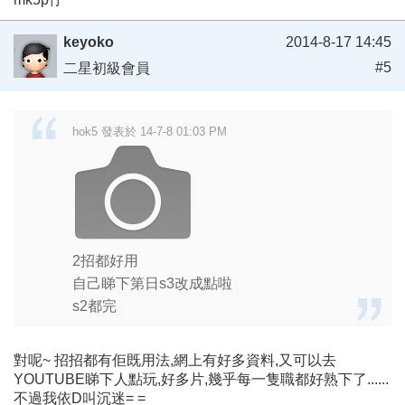
keyoko
2014-8-17 14:45
#5
二星初級會員
hok5 發表於 14-7-8 01:03 PM
2招都好用
自己睇下第日s3改成點啦
s2都完
對呢~ 招招都有佢既用法,網上有好多資料,又可以去
YOUTUBE睇下人點玩,好多片,幾乎每一隻職都好熟下了......
不過我依D叫沉迷= =