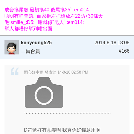
成套換尾數 最初換40 後尾換35` :em014:
唔明有咩問題.. 而家拆左把槍放左22防+30條天
毛:smilie_:D5: 咁就係"昆人" :em014:
幫人都唔好幫到咁出面
kenyeung525
2014-8-18 18:08
#166
二轉會員
開心好幸福 發表於 14-8-18 02:58 PM
``````````````````````````````````````````````````````````
D符號好有意義啊 我真係好鐘意用啊