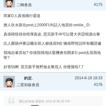
#175
二轉會員
而家D人真係橫行霸道
撩人吹水跟住post上2000FUN話人地屈你:smilie_:D:
真係唔怪得你咁厚面皮. 昆完新手仲可以聲大夾惡咁講出黎
比人圍插仲要話曬全部人都係屈9你 懶係野咁話咩有曬證據
我地自暴其短? 你係指我地比緊機會你開多D post去屈我地
呀?
好害怕啊 昆完新手無野做走黎屈人 你慢慢啦7.7
2014-8-18 18:33
ゞ 約定.
#176
二星初級會員
開心好幸福 發表於 14-8-18 06:26 PM