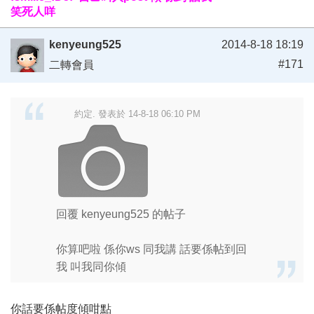
笑死人咩
kenyeung525
2014-8-18 18:19
#171
二轉會員
ゞ 約定. 發表於 14-8-18 06:10 PM
回覆 kenyeung525 的帖子
你算吧啦 係你ws 同我講 話要係帖到回
我 叫我同你傾
你話要係帖度傾咁點