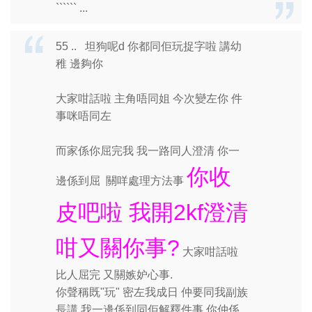
`````` ...
55 .. 坦狗呢d 你都同佢玩捉字啦 講幼
稚 邊夠你
大家咁話啦 主角唔同姐 今次變左你 件
事咪唔同左
而家係你屈完我 我一路同人澄清 你一
你收
邊係到屈 關咩處理方法事
皮吧啦 我開2kf澄清
咁又關你事?
大家咁話啦
比人屈完 又關嫉妒心事.
你聲稱既"玩" 密左我成日 仲要同我副族
長講 我一邊係到同佢解釋件事 你仲係