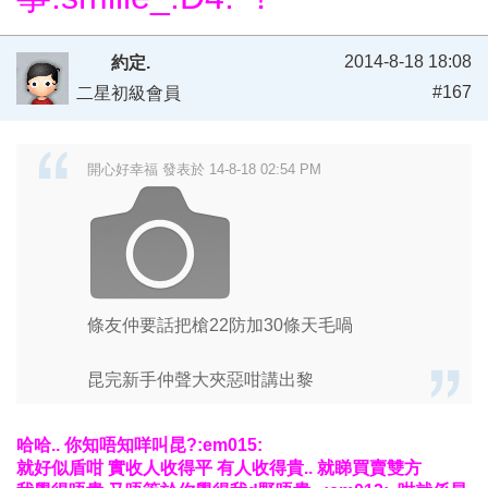
2014-8-18 18:08
ゞ 約定.
#167
二星初級會員
開心好幸福 發表於 14-8-18 02:54 PM
條友仲要話把槍22防加30條天毛喎
昆完新手仲聲大夾惡咁講出黎
哈哈.. 你知唔知咩叫昆?:em015:
就好似盾咁 實收人收得平 有人收得貴.. 就睇買賣雙方