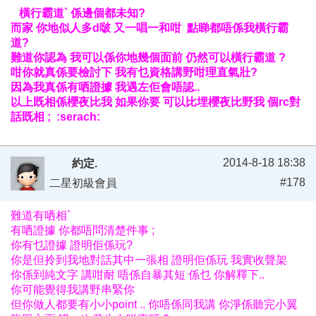
橫行霸道` 係邊個都未知?
而家 你地似人多d啵 又一唱一和咁 點睇都唔係我橫行霸
道?
難道你認為 我可以係你地幾個面前 仍然可以橫行霸道 ?
咁你就真係要檢討下 我有乜資格講野咁理直氣壯?
因為我真係有哂證據 我遇左佢會唔認..
以上既相係櫻夜比我 如果你要 可以比埋櫻夜比野我 個rc對
話既相 ; :serach:
2014-8-18 18:38
ゞ 約定.
#178
二星初級會員
難道有哂相`
有哂證據 你都唔問清楚件事 ;
你有乜證據 證明佢係玩?
你是但拎到我地對話其中一張相 證明佢係玩 我實收聲架
你係到純文字 講咁耐 唔係自暴其短 係乜 你解釋下..
你可能覺得我講野串緊你
但你做人都要有小小point .. 你唔係同我講 你淨係聽完小翼