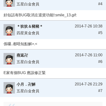
#4
五星白金會員
好似話有BUG取消左退貨功能!:smile_13.gif:
2014-7-26 10:38
＊狄狄＆豬豬＊
#5
四星黃金會員
係囉..都唔知點解>.<
2014-7-26 11:00
燕返卍
#6
五星白金會員
E家有個BUG 應該修正緊
2014-7-26 21:29
小月．卍解
#7
五星白金會員