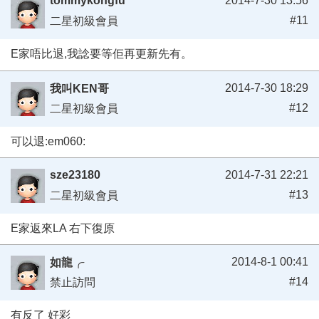
tommykongfu
2014-7-30 13:56
#11
二星初級會員
E家唔比退,我諗要等佢再更新先有。
2014-7-30 18:29
我叫KEN哥
#12
二星初級會員
可以退:em060:
sze23180
2014-7-31 22:21
#13
二星初級會員
E家返來LA 右下復原
2014-8-1 00:41
如龍╭
#14
禁止訪問
有反了 好彩