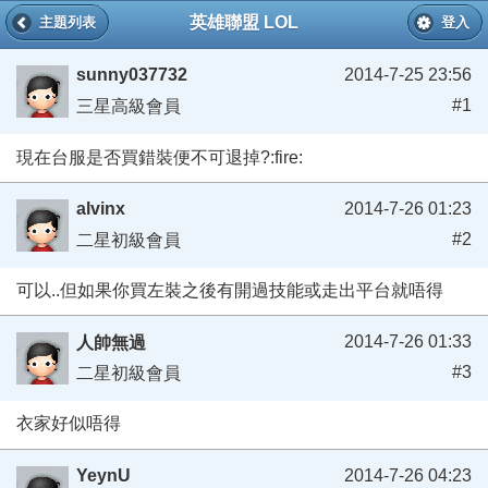
英雄聯盟 LOL
主題列表
登入
sunny037732
2014-7-25 23:56
#1
三星高級會員
現在台服是否買錯裝便不可退掉?:fire:
alvinx
2014-7-26 01:23
#2
二星初級會員
可以..但如果你買左裝之後有開過技能或走出平台就唔得
2014-7-26 01:33
人帥無過
#3
二星初級會員
衣家好似唔得
YeynU
2014-7-26 04:23