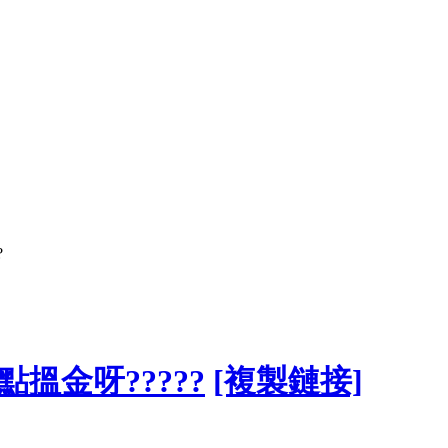
?
點搵金呀?????
[複製鏈接]