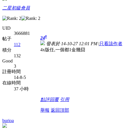
二星初級會員
UID
3666881
#
24
帖子
發表於 14-10-27 12:01 PM
|
只看該作者
112
4x版任,一個都1金幾囧
積分
132
Good
3
註冊時間
14-8-5
在線時間
37 小時
點評
回覆
引用
舉報
返回頂部
burioa