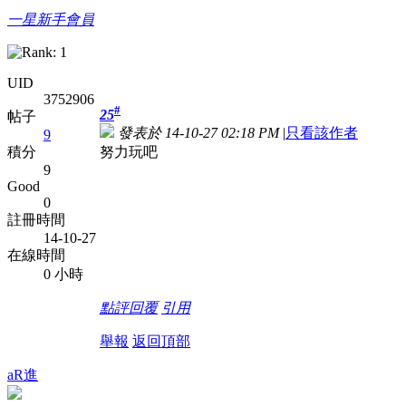
一星新手會員
UID
3752906
#
25
帖子
發表於 14-10-27 02:18 PM
|
只看該作者
9
努力玩吧
積分
9
Good
0
註冊時間
14-10-27
在線時間
0 小時
點評
回覆
引用
舉報
返回頂部
aR進