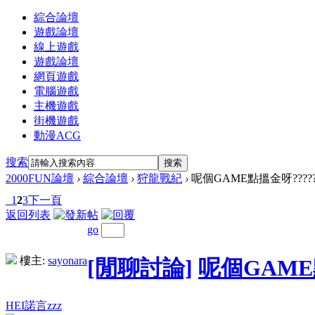
綜合論壇
遊戲論壇
線上遊戲
遊戲論壇
網頁遊戲
電腦遊戲
主機遊戲
街機遊戲
動漫ACG
搜索
搜索
2000FUN論壇
›
綜合論壇
›
狩龍戰紀
›
呢個GAME點搵金呀????
1
2
3
下一頁
返回列表
go
樓主:
sayonara
[閒聊討論]
呢個GAME
HEI諾言zzz