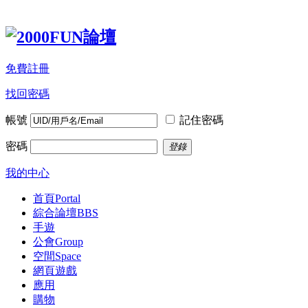
免費註冊
找回密碼
帳號
記住密碼
密碼
登錄
我的中心
首頁
Portal
綜合論壇
BBS
手遊
公會
Group
空間
Space
網頁遊戲
應用
購物