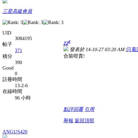
三星高級會員
UID
3084195
#
22
帖子
發表於 14-10-27 03:20 AM
|
只看
371
合裝咁貴!
積分
390
Good
0
註冊時間
13-2-6
在線時間
96 小時
點評
回覆
引用
舉報
返回頂部
ANGUS420