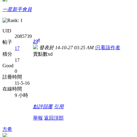
一星新手會員
UID
2085739
#
23
帖子
發表於 14-10-27 03:25 AM
|
只看該作者
17
賣點數xd
積分
17
Good
0
註冊時間
11-5-16
在線時間
9 小時
點評
回覆
引用
舉報
返回頂部
方希