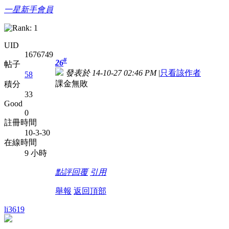
一星新手會員
UID
1676749
#
26
帖子
發表於 14-10-27 02:46 PM
|
只看該作者
58
課金無敗
積分
33
Good
0
註冊時間
10-3-30
在線時間
9 小時
點評
回覆
引用
舉報
返回頂部
li3619