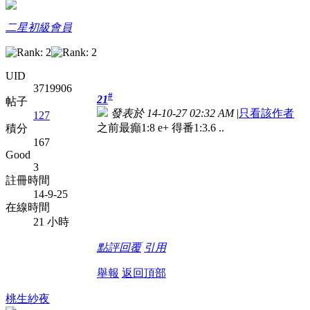
二星初級會員
UID
3719906
#
21
帖子
發表於 14-10-27 02:32 AM
|
只看該作者
127
之前最癲1:8 e+ 得番1:3.6 ..
積分
167
Good
3
註冊時間
14-9-25
在線時間
21 小時
點評
回覆
引用
舉報
返回頂部
桃生紗夜