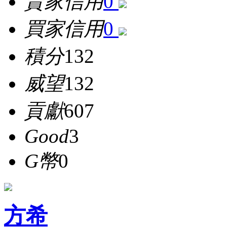
賣家信用
0
買家信用
0
積分
132
威望
132
貢獻
607
Good
3
G幣
0
方希