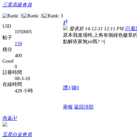
三星高級會員
#
1
UID
發表於 14-12-31 12:11 PM
|
只看
1050005
原本我進場時,上角有個綠色徽章的
帖子
點解依家無jor既? =[
159
積分
400
Good
0
註冊時間
08-3-18
在線時間
讚
3
噓
0
428 小時
舉報
返回頂部
燕返卍
五星白金會員