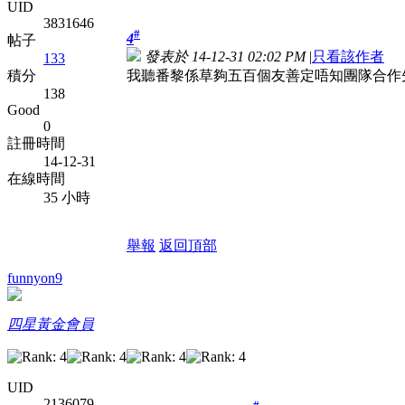
UID
3831646
#
4
帖子
發表於 14-12-31 02:02 PM
|
只看該作者
133
我聽番黎係草夠五百個友善定唔知團隊合作
積分
138
Good
0
註冊時間
14-12-31
在線時間
35 小時
舉報
返回頂部
funnyon9
四星黃金會員
UID
2136079
#