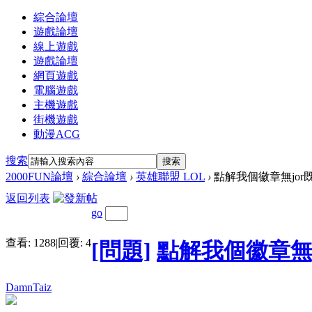
綜合論壇
遊戲論壇
線上遊戲
遊戲論壇
網頁遊戲
電腦遊戲
主機遊戲
街機遊戲
動漫ACG
搜索
搜索
2000FUN論壇
›
綜合論壇
›
英雄聯盟 LOL
›
點解我個徽章無jor既
返回列表
go
查看:
1288
|
回覆:
4
[問題]
點解我個徽章無j
DamnTaiz