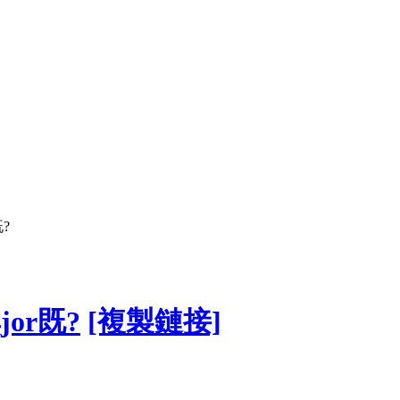
?
or既?
[複製鏈接]