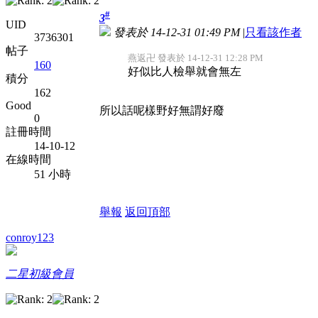
#
3
UID
發表於 14-12-31 01:49 PM
|
只看該作者
3736301
帖子
燕返卍 發表於 14-12-31 12:28 PM
160
好似比人檢舉就會無左
積分
162
Good
所以話呢樣野好無謂好廢
0
註冊時間
14-10-12
在線時間
51 小時
舉報
返回頂部
conroy123
二星初級會員