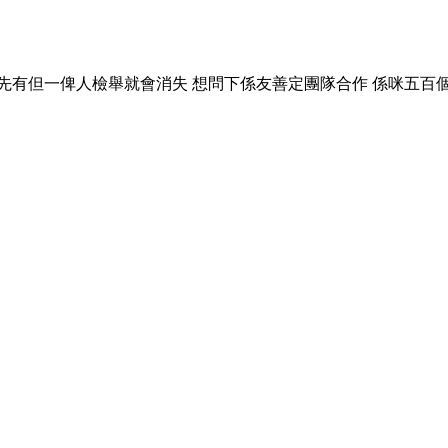
先有但一俾人檢舉就會消失 想問下係友善定團隊合作 係咪五百