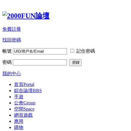
免費註冊
找回密碼
帳號
記住密碼
密碼
登錄
我的中心
首頁
Portal
綜合論壇
BBS
手遊
公會
Group
空間
Space
網頁遊戲
應用
購物