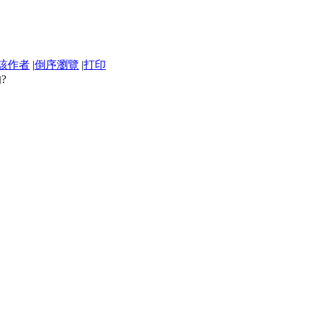
該作者
|
倒序瀏覽
|
打印
?