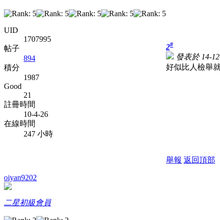
UID
1707995
#
2
帖子
發表於 14-12-
894
好似比人檢舉
積分
1987
Good
21
註冊時間
10-4-26
在線時間
247 小時
舉報
返回頂部
oiyan9202
二星初級會員