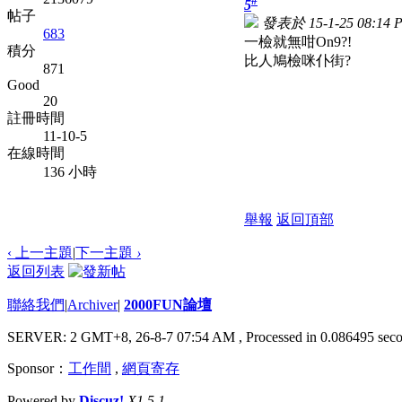
5
帖子
發表於 15-1-25 08:14 
683
一檢就無咁On9?!
積分
比人鳩檢咪仆街?
871
Good
20
註冊時間
11-10-5
在線時間
136 小時
舉報
返回頂部
‹ 上一主題
|
下一主題
›
返回列表
聯絡我們
|
Archiver
|
2000FUN論壇
SERVER: 2 GMT+8, 26-8-7 07:54 AM
, Processed in 0.086495 seco
Sponsor：
工作間
,
網頁寄存
Powered by
Discuz!
X1.5.1