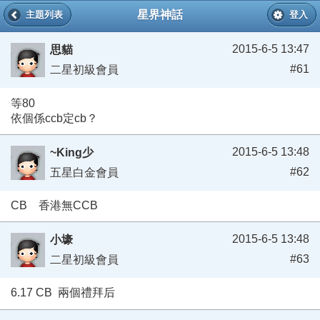
星界神話
主題列表
登入
2015-6-5 13:47
思貓
#61
二星初級會員
等80
依個係ccb定cb？
2015-6-5 13:48
~King少
#62
五星白金會員
CB 香港無CCB
2015-6-5 13:48
小壕
#63
二星初級會員
6.17 CB 兩個禮拜后