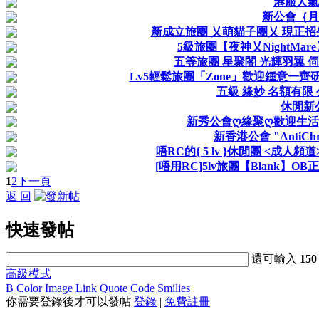
港服人氣
新公會｛月
新成立旅團 乂萌貓子團乂 現正招生 ,
5級旅團【夜神乂NightMa
五等旅團 星聚閣 光輝羽翼 伺服
Lv5輕鬆旅團「Zone」歡迎鍾意一齊
五級 緣妙 名額有限
休閒新
新秀公會ღ緣聚ღ歡迎生活,副
新香港公會 "AntiChr
唔RC的{ 5 lv }休閒團 <成人
[唔用RC]5lv旅團【Blank】
1
2
下一頁
返 回
快速發帖
還可輸入
150
高級模式
B
Color
Image
Link
Quote
Code
Smilies
你需要登錄後才可以發帖
登錄
|
免費註冊