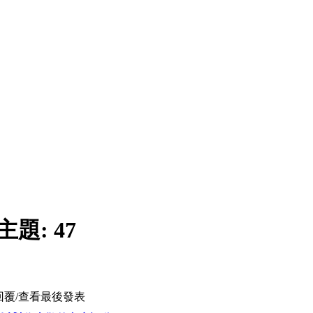
主題:
47
回覆/查看
最後發表