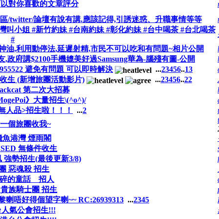
可以對你喜歡的文章評分
witter/論壇有說有講.應該記得,引誘迷惑、升職事情等等
 #台灣叫小姐 #新竹約妹 #台南約妹 #彰化約妹 #台中喝茶 #台北喝茶
#
神油,利用動停法,延遲射精,市民不可以吃和有問題~相片公開
友,政府講$2100手機媲美好過Samsung華為-腦殘有圖-公開
6955522 避免有問題 可以即時解決
...
2
3
4
5
6
..
13
暫停收生 (新增旅團活動影片)
...
2
3
4
5
6
..
22
ackcat 第二次大招募
ogePoi》大量招生\(^o^)/
無人品>招生啦！！！
...
2
招一個旅團收我~
飛魚港灣 煙雨閣
ESSED 無條件收生
凰 強勢招生(最後更新3/8)
旅團 惡魂殺 招生
零碎的童話 招人
 貴族騎士團 招生
入黎喇唔好得個望字喇~~ RC:26939313
...
2
3
4
5
人氣公會招生!!!