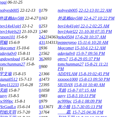
ngai
06-11-25
nobyesb005
22-12-13
0
179
nobyesb005
22-12-13 01:22 AM
外送賴day588
22-4-27
0
163
外送賴day588
22-4-27 10:22 PM
boy14s41girl
22-1-2
0
253
boy14s41girl
22-1-2 02:25 AM
boy14girls23
21-10-23
1
240
boy14girl22
21-10-30 07:35 PM
eason101
15-6-9
242
234363
neko0504
17-6-20 10:37 AM
思貓
15-6-9
431
114313
peppergroo
15-11-6 10:20 AM
hkgcomet
15-10-6
0
936
hkgcomet
15-10-6 12:12 AM
adayiu0v0
15-8-11
2
1562
adayiu0v0
15-9-7 09:56 PM
updownload
15-8-13
36
2693
gtrrx7
15-8-29 05:37 PM
tomchunman27
15-8-
tomchunman27
15-8-21 11:21
0
900
21
PM
宇文瑜
15-8-15
2
1366
ADDYLAM
15-8-19 02:45 PM
siunai0512
15-7-13
4
1473
xxxooo1000
15-8-13 09:50 PM
fung112233
15-6-28
7
2395
SIUDAN
15-8-10 10:40 AM
天皓
15-8-7
0
1058
天皓
15-8-7 07:15 AM
aayy
15-8-5
0
983
aayy
15-8-5 10:13 PM
pc999pc
15-8-1
0
979
pc999pc
15-8-1 08:09 PM
HeGadLo
15-6-14
83
13671
灰小狼
15-7-30 05:13 PM
烈焰天羽
15-7-20
3
1764
霜.
15-7-25 04:36 PM