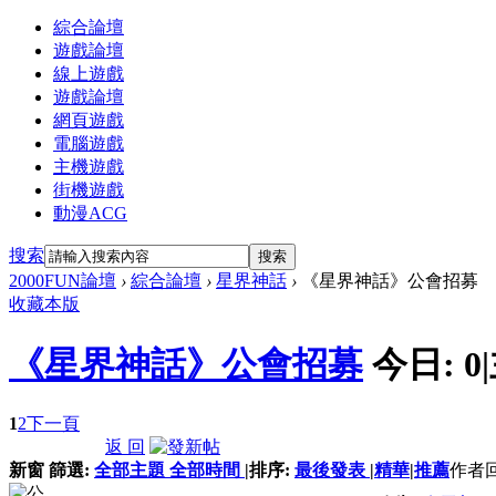
綜合論壇
遊戲論壇
線上遊戲
遊戲論壇
網頁遊戲
電腦遊戲
主機遊戲
街機遊戲
動漫ACG
搜索
搜索
2000FUN論壇
›
綜合論壇
›
星界神話
›
《星界神話》公會招募
收藏本版
《星界神話》公會招募
今日:
0
|
1
2
下一頁
返 回
新窗
篩選:
全部主題
全部時間
|
排序:
最後發表
|
精華
|
推薦
作者