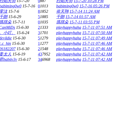
烈焰天羽
15-7-20
0
887
烈焰天羽
15-7-20 10:28 PM
babiming0w0
15-7-16
0
1013
babiming0w0
15-7-16 05:26 PM
零汰
15-7-6
8
1852
依天翔
15-7-14 11:24 AM
千朗
15-6-29
5
1885
千朗
15-7-14 01:57 AM
瑪琪朵
15-7-11
0
1035
瑪琪朵
15-7-11 03:55 PM
CanMiDs
15-6-30
2
1333
playhappyhaha
15-7-11 07:51 AM
。小叮。
15-6-24
3
1701
playhappyhaha
15-7-11 07:50 AM
devildie
15-6-30
5
1279
playhappyhaha
15-7-11 07:49 AM
c.c_hin
15-6-30
1
1277
playhappyhaha
15-7-11 07:46 AM
26182207
15-6-30
2
1548
playhappyhaha
15-7-11 07:46 AM
姜太人
15-6-19
43
7952
playhappyhaha
15-7-11 07:42 AM
昇babiiv3v
15-6-17
34
6968
playhappyhaha
15-7-11 07:42 AM