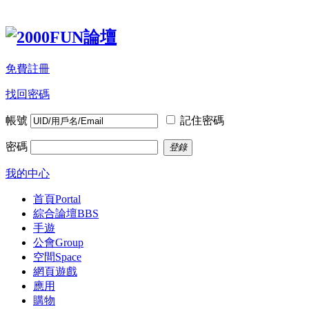
免費註冊
找回密碼
帳號
記住密碼
密碼
登錄
我的中心
首頁
Portal
綜合論壇
BBS
手遊
公會
Group
空間
Space
網頁遊戲
應用
購物