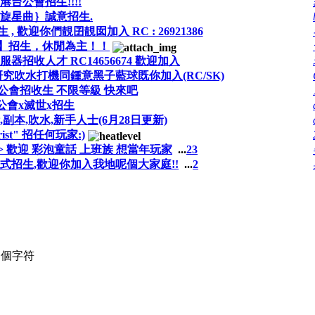
港台公會招生!!!!
旋星曲｝誠意招生.
 歡迎你們靚囝靚囡加入 RC : 26921386
re】招生，休閒為主！！
器招收人才 RC14656674 歡迎加入
研究吹水打機同鍾意黑子藍球既你加入(RC/SK)
 公會招收生 不限等級 快來吧
公會x滅世x招生
本,吹水,新手人士(6月28日更新)
ist" 招任何玩家:)
頻道> 歡迎 彩泡童話 上班族 想當年玩家
...
2
3
OB正式招生,歡迎你加入我地呢個大家庭!!
...
2
個字符