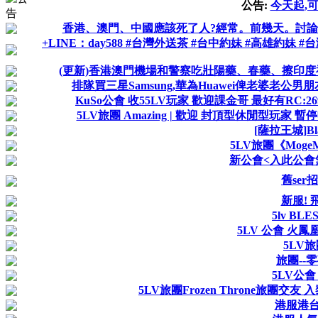
公告:
今天起,
香港、澳門、中國應該死了人?經常。前幾天。討論區/t
+LINE：day588 #台灣外送茶 #台中約妹 #高雄約妹
(更新)香港澳門機場和警察吃壯陽藥、春藥、擦印度
排隊買三星Samsung,華為Huawei俾老婆老公男朋
KuSo公會 收55LV玩家 歡迎課金哥 最好有RC:2
5LV旅團 Amazing | 歡迎 封頂型休閒型玩家 
[薩拉王城]Bl
5LV旅團《MogeM
新公會<入此公會
舊ser
新服! 
5lv BL
5LV 公會 火鳳
5LV
旅團--
5LV公會
5LV旅團Frozen Throne旅團交友 
港服港台